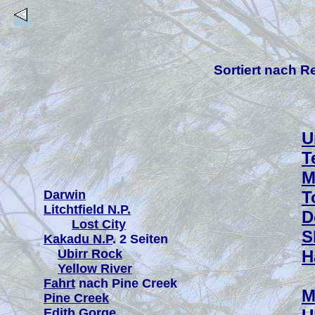
Sortiert nach R
U
T
M
Darwin
T
Litchtfield N.P.
D
Lost City
S
Kakadu N.P
. 2 Seiten
Ubirr Rock
H
Yellow River
(
Fahrt
nach Pine Creek
M
Pine Creek
Edith Gorge