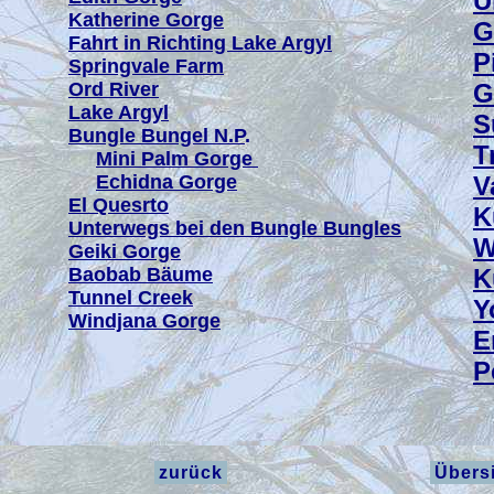
U
Katherine Gorge
G
Fahrt in Richting Lake Argyl
P
Springvale Farm
Ord River
G
Lake Argyl
S
Bungle Bungel N.P
.
T
Mini Palm Gorge
Echidna Gorge
V
El Quesrto
K
Unterwegs bei den Bungle Bungles
W
Geiki Gorge
Baobab Bäume
K
Tunnel Creek
Y
Windjana Gorge
E
P
.
zurück
Übersi