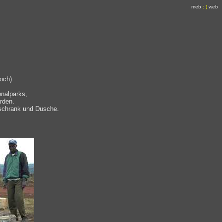
meb
: )
web
Koch)
onalparks,
arden.
hlschrank und Dusche.