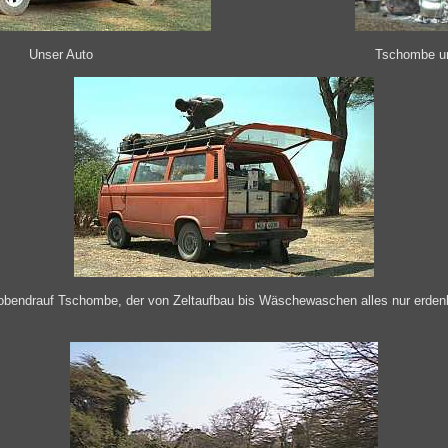
Unser Auto
Tschombe un
xxx
xxx
obendrauf Tschombe, der von Zeltaufbau bis Wäschewaschen alles nur erdenkl